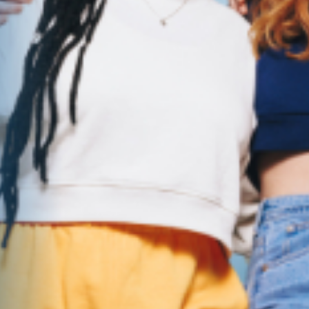
JAK NAKOUPIT
PÉČE O ZÁKAZNÍKY
INFORMACE O COOKIES
UŽITEČNÉ ODKAZY
Zákaz prodeje tabákových výrobků, kuřáckých
pomůcek, bylinných výrobků určených ke
kouření, nikotinových výrobků a elektronických
cigaret osobám mladším 18 let.